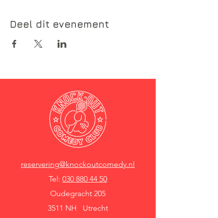
Deel dit evenement
reservering@knockoutcomedy.nl
Tel:
030 880 44 50
Oudegracht 205
3511 NH Utrecht