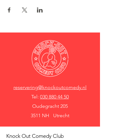
reservering@knockoutcomedy.nl
Tel:
030 880 44 50
Oudegracht 205
3511 NH Utrecht
Knock Out Comedy Club