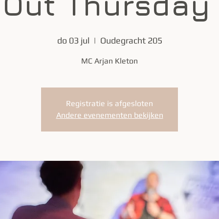
 Out Thursday 
do 03 jul
  |  
Oudegracht 205
MC Arjan Kleton
Registratie is afgesloten
Andere evenementen bekijken