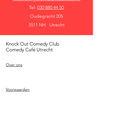
Tel:
030 880 44 50
Oudegracht 205
3511 NH Utrecht
Knock Out Comedy Club
Comedy Café Utrecht
Over ons
Voorwaarden
Betaalmethodes
Privacy beleid
Agenda
Shows