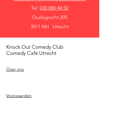
Tel:
030 880 44 50
Oudegracht 205
3511 NH Utrecht
Knock Out Comedy Club
Comedy Café Utrecht
Over ons
Voorwaarden
Betaalmethodes
Privacy beleid
Agenda
Shows