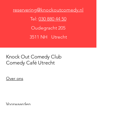
reservering@knockoutcomedy.nl
Tel:
030 880 44 50
Oudegracht 205
3511 NH Utrecht
Knock Out Comedy Club
Comedy Café Utrecht
Over ons
Voorwaarden
Betaalmethodes
Privacy beleid
Agenda