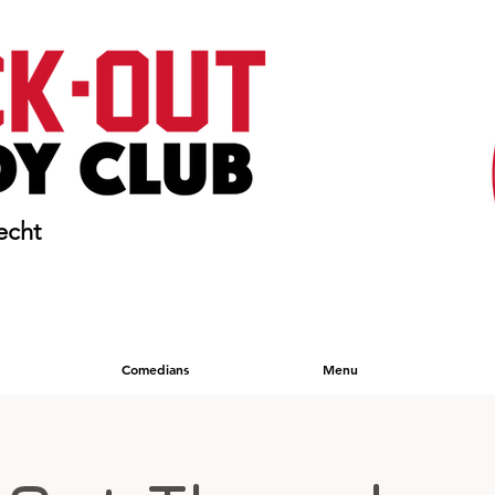
echt
Comedians
Menu