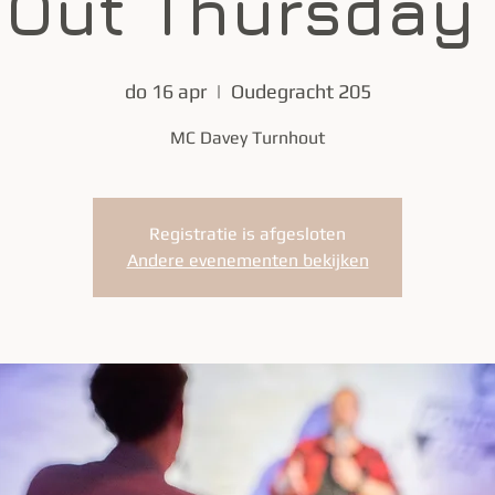
 Out Thursday 
do 16 apr
  |  
Oudegracht 205
MC Davey Turnhout
Registratie is afgesloten
Andere evenementen bekijken