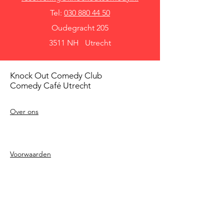
Tel:
030 880 44 50
Oudegracht 205
3511 NH Utrecht
Knock Out Comedy Club
Comedy Café Utrecht
Over ons
Voorwaarden
Betaalmethodes
Privacy beleid
Agenda
Shows