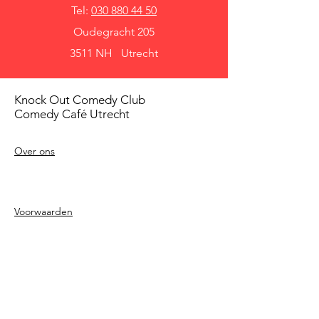
Tel:
030 880 44 50
Oudegracht 205
3511 NH Utrecht
Knock Out Comedy Club
Comedy Café Utrecht
Over ons
Voorwaarden
Betaalmethodes
Privacy beleid
Agenda
Shows