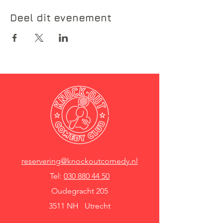
Deel dit evenement
reservering@knockoutcomedy.nl
Tel:
030 880 44 50
Oudegracht 205
3511 NH Utrecht