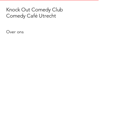
Knock Out Comedy Club
Comedy Café Utrecht
Over ons
Voorwaarden
Betaalmethodes
Privacy beleid
Agenda
Shows