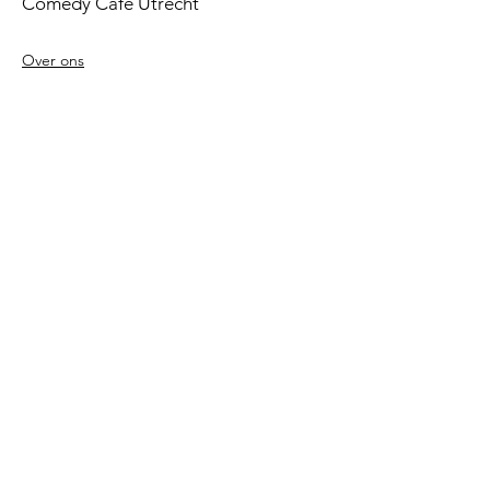
Comedy Café Utrecht
Over ons
Voorwaarden
Betaalmethodes
Privacy beleid
Agenda
Shows