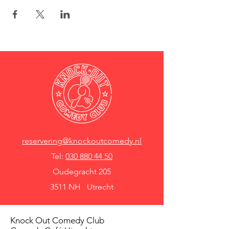
reservering@knockoutcomedy.nl
Tel:
030 880 44 50
Oudegracht 205
3511 NH Utrecht
Knock Out Comedy Club