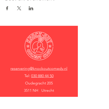
reservering@knockoutcomedy.nl
Tel:
030 880 44 50
Oudegracht 205
3511 NH Utrecht
Knock Out Comedy Club