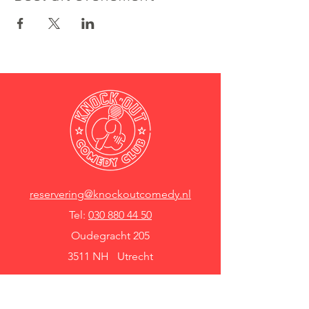
reservering@knockoutcomedy.nl
Tel:
030 880 44 50
Oudegracht 205
3511 NH Utrecht
Knock Out Comedy Club