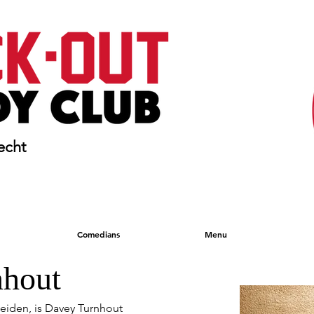
echt
Comedians
Menu
nhout
eiden, is Davey Turnhout