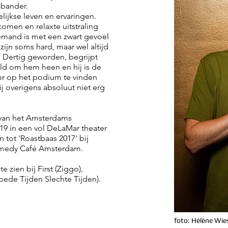
abander.
gelijkse leven en ervaringen.
omen en relaxte uitstraling
 iemand is met een zwart gevoel
ijn soms hard, maar wel altijd
. Dertig geworden, begrijpt
eld om hem heen en hij is de
aker op het podium te vinden
zij overigens absoluut niet erg
 van het Amsterdams
19 in een vol DeLaMar theater
 tot 'Roastbaas 2017' bij
Comedy Café Amsterdam.
e zien bij First (Ziggo),
oede Tijden Slechte Tijden).
foto: Hélène Wi