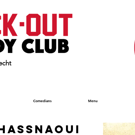
echt
Comedians
Menu
 HASSNAOUI