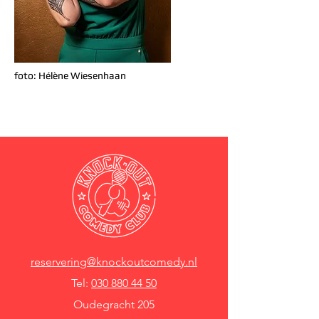
foto: Hélène Wiesenhaan
reservering@knockoutcomedy.nl
Tel:
030 880 44 50
Oudegracht 205