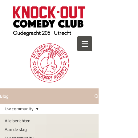
Oudegracht 205 Utrecht
Blog
Uw community
Alle berichten
Aan de slag